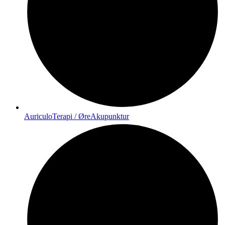
AuriculoTerapi / ØreAkupunktur