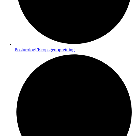
Posturologi/Kropsgenopretning