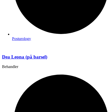
Posturology
Dea Leona (på barsel)
Behandler