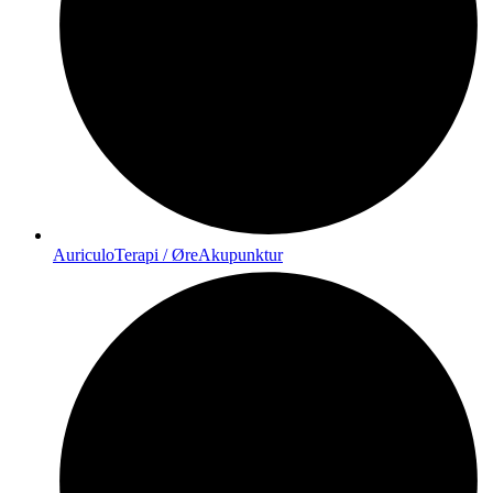
AuriculoTerapi / ØreAkupunktur