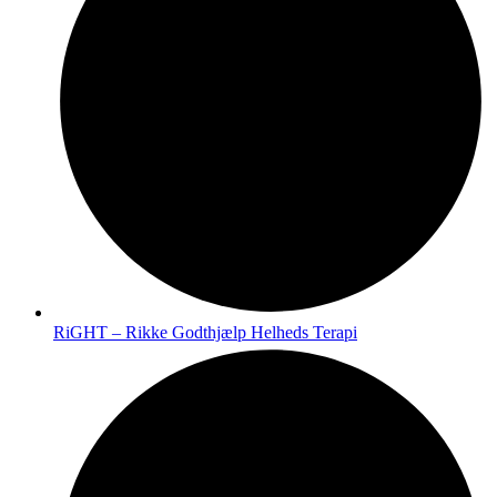
RiGHT – Rikke Godthjælp Helheds Terapi