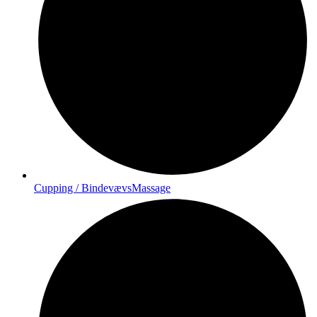
Cupping / BindevævsMassage