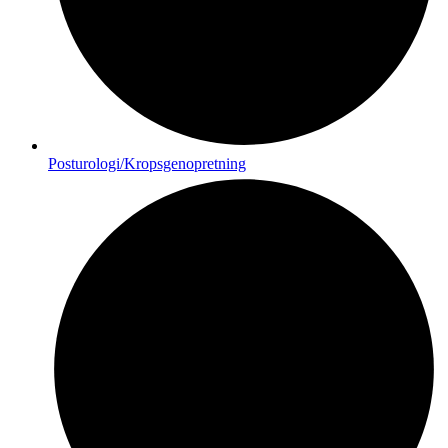
Posturologi/Kropsgenopretning